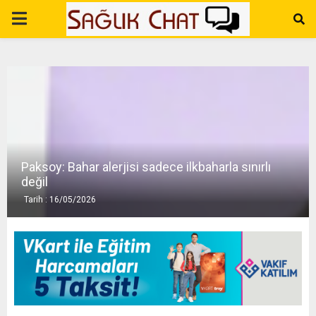
P
R
I
M
Paksoy: Bahar alerjisi sadece ilkbaharla sınırlı
A
değil
Tarih : 16/05/2026
R
Y
M