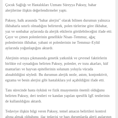
E
Çocuk Sağlığı ve Hastalıkları Uzmanı Süreyya Paksoy, bahar
alerjilerine ilişkin değerlendirmeler yaptı.
N
Paksoy, halk arasında “bahar alerjisi” olarak bilinen durumun yalnızca
ilkbaharla sınırlı olmadığını belirterek, polen türlerine göre ilkbahar,
U
yaz ve sonbahar aylarında da alerjik etkilerin görülebileceğini ifade etti.
Çayır ve çimen polenlerinin genellikle Nisan–Temmuz, ağaç
polenlerinin ilkbahar, yabani ot polenlerinin ise Temmuz–Eylül
aylarında yoğunlaştığını aktardı.
Alerjinin ortaya çıkmasında genetik yatkınlık ve çevresel faktörlerin
birlikte rol oynadığını belirten Paksoy, polenler, ev tozu akarları, küf
mantarları ve hayvan epitellerinin solunum yoluyla vücuda
alınabildiğini söyledi. Bu durumun alerjik nezle, astım, konjonktivit,
egzama ve besin alerjisi gibi hastalıklara yol açabildiğini ifade etti.
Tanı sürecinde hasta öyküsü ve fizik muayenenin önemli olduğunu
belirten Paksoy, deri testleri ve kandan yapılan spesifik IgE testlerinin
de kullanıldığını aktardı.
Tedaviye ilişkin bilgi veren Paksoy, temel amacın belirtileri kontrol
altına almak olduğunu, ilaç tedavisi ve bazı durumlarda alerji aşılarının