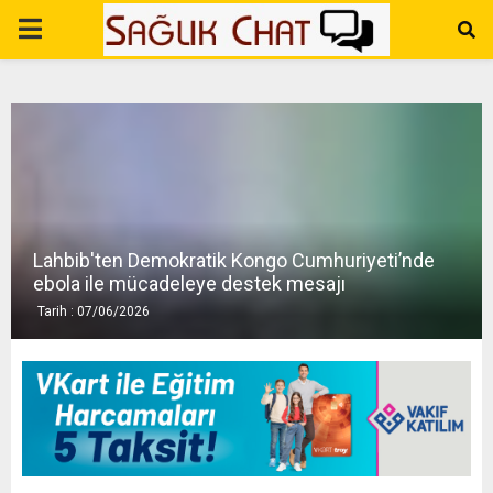
P
R
I
M
Lahbib'ten Demokratik Kongo Cumhuriyeti’nde
A
ebola ile mücadeleye destek mesajı
Tarih : 07/06/2026
R
Y
M