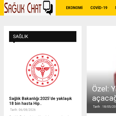
EKONOMI
COVID-19
SAĞLIK
Özel: 
açacağ
Sağlık Bakanlığı:2025'de yaklaşık
18 bin hasta Hip..
Tarih : 18/05/2
Tarih: 06/08/2026