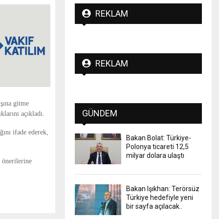
REKLAM
REKLAM
şına gitme
GÜNDEM
klarını açıkladı.
ğını ifade ederek,
Bakan Bolat: Türkiye-
Polonya ticareti 12,5
milyar dolara ulaştı
 önerilerine
Bakan Işıkhan: Terörsüz
Türkiye hedefiyle yeni
bir sayfa açılacak..