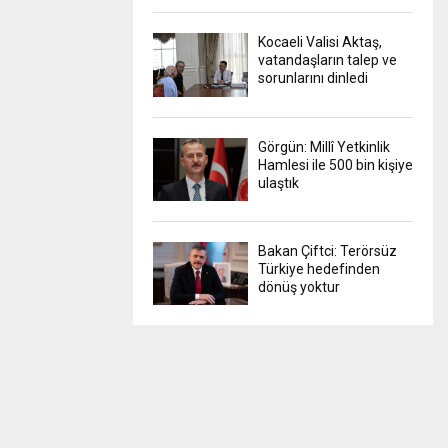
Kocaeli Valisi Aktaş,
vatandaşların talep ve
sorunlarını dinledi
Görgün: Millî Yetkinlik
Hamlesi ile 500 bin kişiye
ulaştık
Bakan Çiftci: Terörsüz
Türkiye hedefinden
dönüş yoktur