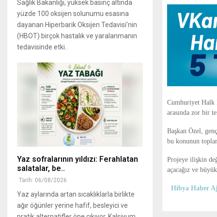
Sağlık Bakanlığı, yüksek basınç altında
yüzde 100 oksijen solunumu esasına
dayanan Hiperbarik Oksijen Tedavisi'nin
(HBOT) birçok hastalık ve yaralanmanın
tedavisinde etki..
Cumhuriyet Halk 
arasında zor bir t
Başkan Özel, gençl
bu konunun toplantı
Yaz sofralarının yıldızı: Ferahlatan
Projeye ilişkin d
salatalar, be..
açacağız ve büyük 
Tarih: 06/08/2026
Hibya Haber Aj
Yaz aylarında artan sıcaklıklarla birlikte
ağır öğünler yerine hafif, besleyici ve
pratik alternatifler öne çıkıyor. Kalsiyum