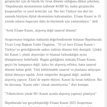
girişimciler için de büyük bir fırsat dönemi olduğuna dikkat çekerken,
“Hepsiburada ekosisteminin kalbinde KOBİ’ler, kadın girişimciler,
kooperatifler ve yerel üreticiler var. Her biri Türkiye’nin dört bir
yanında büyüyen dijital ekonominin kahramanları. Efsane Kasım’ın 10.
yılında onların başarısını daha da büyütmek için yanlarındayız.” dedi.
"Artık Efsane Kasım, alışveriş değil tasarruf dönemi"
Araştırmanın bulguları hakkında değerlendirmede bulunan Hepsiburada
Ticari Grup Başkanı Ender Özgünise, “10 yıl önce Efsane Kasım’ı
Türkiye’ye getirdiğimizde sadece indirim dönemi bitti demiştik. Çünkü
biz Kasım’ı, planlı alışverişin ve finansal farkındalığın ayına
dönüştürmeyi hedefledik. Bugün geldiğimiz noktada Efsane Kasım,
geçici bir kampanya değil; kalıcı bir alışveriş refleksi, hatta tasarruf
dönemi haline geldi. Türk kültüründeki tasarruf ve planlama anlayışını
dijital dünyaya taşıdık. Artık müşteriler duygusal değil, analitik
alışveriş yapıyor. Ekim’de sepete ekliyor, Kasım’da fırsatı bekliyor. Biz
bu davranışı ‘Kasım sabrı’ olarak tanımlıyoruz.” diye konuştu.
"Tüketicilerin yüzde 90'ı Kasım ayında alışveriş yapmayı planlıyor"
Hepsiburada’nın gerçekleştirdiği Efsane Kasım 2025 Araştırması