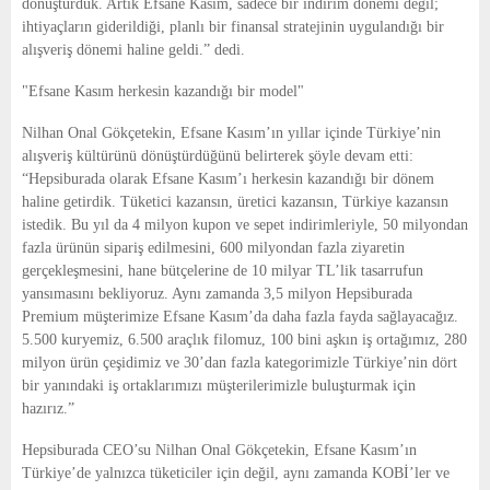
dönüştürdük. Artık Efsane Kasım, sadece bir indirim dönemi değil;
ihtiyaçların giderildiği, planlı bir finansal stratejinin uygulandığı bir
alışveriş dönemi haline geldi.” dedi.
"Efsane Kasım herkesin kazandığı bir model"
Nilhan Onal Gökçetekin, Efsane Kasım’ın yıllar içinde Türkiye’nin
alışveriş kültürünü dönüştürdüğünü belirterek şöyle devam etti:
“Hepsiburada olarak Efsane Kasım’ı herkesin kazandığı bir dönem
haline getirdik. Tüketici kazansın, üretici kazansın, Türkiye kazansın
istedik. Bu yıl da 4 milyon kupon ve sepet indirimleriyle, 50 milyondan
fazla ürünün sipariş edilmesini, 600 milyondan fazla ziyaretin
gerçekleşmesini, hane bütçelerine de 10 milyar TL’lik tasarrufun
yansımasını bekliyoruz. Aynı zamanda 3,5 milyon Hepsiburada
Premium müşterimize Efsane Kasım’da daha fazla fayda sağlayacağız.
5.500 kuryemiz, 6.500 araçlık filomuz, 100 bini aşkın iş ortağımız, 280
milyon ürün çeşidimiz ve 30’dan fazla kategorimizle Türkiye’nin dört
bir yanındaki iş ortaklarımızı müşterilerimizle buluşturmak için
hazırız.”
Hepsiburada CEO’su Nilhan Onal Gökçetekin, Efsane Kasım’ın
Türkiye’de yalnızca tüketiciler için değil, aynı zamanda KOBİ’ler ve