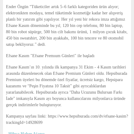
Ender Özgün “Tüketiciler artık 5–6 farklı kategoriden ürün alıyor;
elektronikten modaya, temel tüketimde kozmetiğe kadar her alışveriş
planlı bir yatırım gibi yapılıyor. Her yıl yeni bir rekora imza attığımız
Efsane Kasım döneminde bu yıl; 120 bin cep telefonu, 80 bin laptop,
80 bin robot süpürge, 500 bin cilt bakımı ürünü, 1 milyon çocuk kitabı,
450 bin sweatshirt, 200 bin ayakkabı, 100 bin tencere ve 80 otomobil
satışı bekliyoruz.” dedi.
Efsane Kasım "Efsane Premıum Günleri" ile başladı
Efsane Kasım’ın 10. yılında ilk kampanya 31 Ekim - 4 Kasım tarihleri
arasında düzenlenecek olan Efsane Premium Günleri oldu. Hepsiburada
Premium üyeleri bu dönemde özel fiyatlar, ücretsiz kargo, Hepsipara
kazanımı ve “Peşin Fiyatına 10 Taksit” gibi ayrıcalıklardan
yararlanabilecek. Hepsiburada ayrıca “Daha Ucuzunu Bulursan Farkı
İade” imkanıyla Kasım ayı boyunca kullanıcılarını milyonlarca üründe
gerçek indirimlerle buluşturuyor.
Kampanya sayfası linki:
https://www.hepsiburada.com/dv/efsane-kasim?
trackingId=14928699
Hibya Haber Ajansı