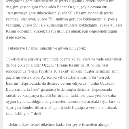
sonuçlarına göre tüketicilerin alışveriş alışkanlıklarında önemli bir
değişim yaşandığını ifade eden Ender Özgün, şöyle devam etti:
“Araştırmaya göre tüketicilerin yüzde 90’ı Kasım ayında alışveriş
yapmayı planlıyor, yüzde 75’i indirim görünce beklemeden alışveriş
yaptığını, yüzde 55’i sık kullandığı ürünleri stokladığını, yüzde 45’i ise
Kasım dönemini yüksek fiyatlı ürünleri almak için değerlendirdiğini
ifade ediyor.
"Tüketiciye finansal rahatlık ve güven sunuyoruz"
Tüketicilerin alışveriş tercihinde ödeme kolaylıkları ve vade seçenekleri
de öne çıkıyor. Ender Özgün, “Efsane Kasım’ın 10. yılına özel
sunduğumuz “Peşin Fiyatına 10 Taksit” imkanı müşterilerimizin alım
güçlerini destekliyor. Ayrıca bu yıl da Efsane Kasım’da ‘Gerçek
İndirim’ Hepsiburada’da demeye devam ediyoruz. “Daha Ucuzunu
Bulursan Farkı İade” garantisiyle de müşterilerimiz, Hepsiburada
satıcılı ve kampanya işaretli bir ürünün farklı bir pazaryerinde daha
uygun fiyata satıldığını belgelemeleri durumunda aradaki fiyat farkını
sipariş tarihinden itibaren 30 gün içinde Hepsipara veya nakit olarak
iade alabiliyor. ” dedi.
"Elektronikten temel tüketime kadar her şey e-ticaretten alınıyor"