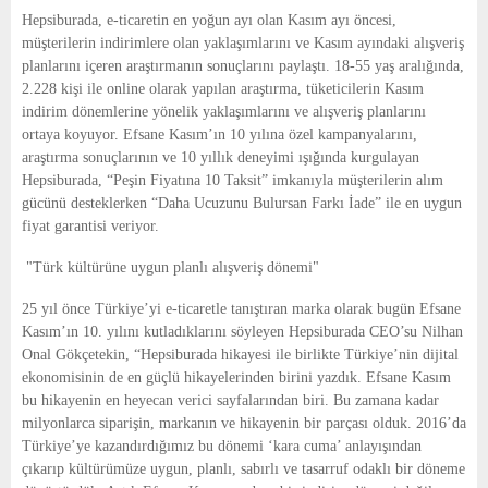
E
Hepsiburada, e-ticaretin en yoğun ayı olan Kasım ayı öncesi,
müşterilerin indirimlere olan yaklaşımlarını ve Kasım ayındaki alışveriş
N
planlarını içeren araştırmanın sonuçlarını paylaştı. 18-55 yaş aralığında,
2.228 kişi ile online olarak yapılan araştırma, tüketicilerin Kasım
indirim dönemlerine yönelik yaklaşımlarını ve alışveriş planlarını
U
ortaya koyuyor. Efsane Kasım’ın 10 yılına özel kampanyalarını,
araştırma sonuçlarının ve 10 yıllık deneyimi ışığında kurgulayan
Hepsiburada, “Peşin Fiyatına 10 Taksit” imkanıyla müşterilerin alım
gücünü desteklerken “Daha Ucuzunu Bulursan Farkı İade” ile en uygun
fiyat garantisi veriyor.
"Türk kültürüne uygun planlı alışveriş dönemi"
25 yıl önce Türkiye’yi e-ticaretle tanıştıran marka olarak bugün Efsane
Kasım’ın 10. yılını kutladıklarını söyleyen Hepsiburada CEO’su Nilhan
Onal Gökçetekin, “Hepsiburada hikayesi ile birlikte Türkiye’nin dijital
ekonomisinin de en güçlü hikayelerinden birini yazdık. Efsane Kasım
bu hikayenin en heyecan verici sayfalarından biri. Bu zamana kadar
milyonlarca siparişin, markanın ve hikayenin bir parçası olduk. 2016’da
Türkiye’ye kazandırdığımız bu dönemi ‘kara cuma’ anlayışından
çıkarıp kültürümüze uygun, planlı, sabırlı ve tasarruf odaklı bir döneme