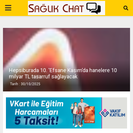
P
R
I
M
Hepsiburada 10. 'Efsane Kasım’da hanelere 10
A
milyar TL tasarruf sağlayacak
Tarih : 30/10/2025
R
Y
M