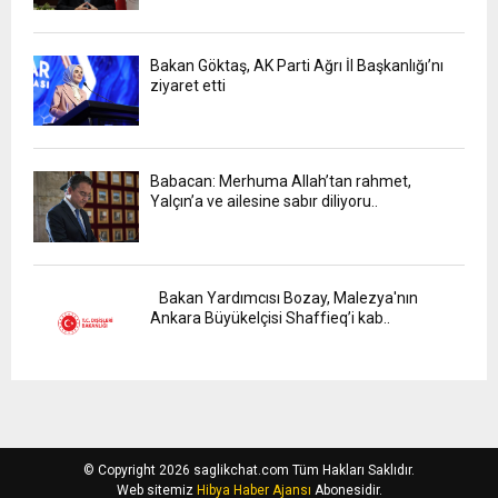
Bakan Göktaş, AK Parti Ağrı İl Başkanlığı’nı
ziyaret etti
Babacan: Merhuma Allah’tan rahmet,
Yalçın’a ve ailesine sabır diliyoru..
Bakan Yardımcısı Bozay, Malezya'nın
Ankara Büyükelçisi Shaffieq’i kab..
© Copyright 2026 saglikchat.com Tüm Hakları Saklıdır.
Web sitemiz
Hibya Haber Ajansı
Abonesidir.