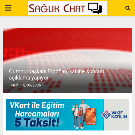
P
R
I
M
Cumhurbaşkanı Erdoğan, kabine sonrası
A
açıklama yapıyor
Tarih : 18/05/2026
R
Y
M