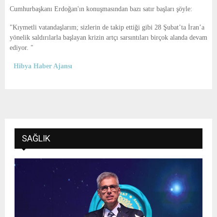
E
Cumhurbaşkanı Erdoğan'ın konuşmasından bazı satır başları şöyle:
"Kıymetli vatandaşlarım; sizlerin de takip ettiği gibi 28 Şubat’ta İran’a
N
yönelik saldırılarla başlayan krizin artçı sarsıntıları birçok alanda devam
ediyor.
"
U
Hibya Haber Ajansı
SAĞLIK