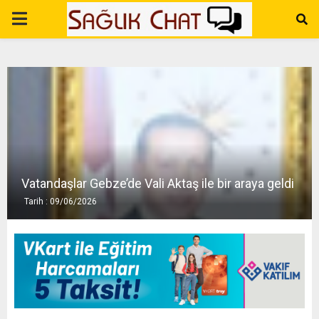
P
R
I
M
A
Vatandaşlar Gebze’de Vali Aktaş ile bir araya geldi
Tarih : 09/06/2026
R
Y
M