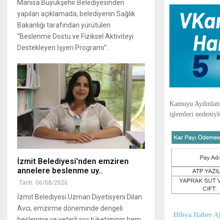
Manisa Büyükşehir Belediyesinden
yapılan açıklamada, belediyenin Sağlık
Bakanlığı tarafından yürütülen
“Beslenme Dostu ve Fiziksel Aktiviteyi
Destekleyen İşyeri Programı”..
Kamuyu Aydınlatma
işlemleri nedeniyle
İzmit Belediyesi'nden emziren
annelere beslenme uy..
Tarih: 06/08/2026
İzmit Belediyesi Uzman Diyetisyeni Dilan
Avcı, emzirme döneminde dengeli
Hibya Haber Aj
beslenme ve yeterli sıvı tüketiminin hem