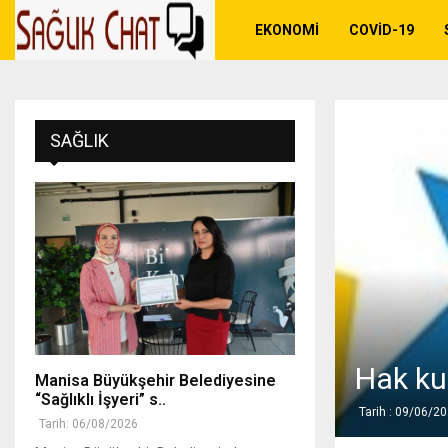
EKONOMI
COVID-19
SAĞLIK
Hak ku
Manisa Büyükşehir Belediyesine
“Sağlıklı İşyeri” s..
Tarih : 09/06/2
Tarih: 06/08/2026