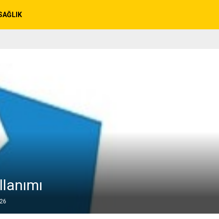
SAĞLIK
llanımı
026